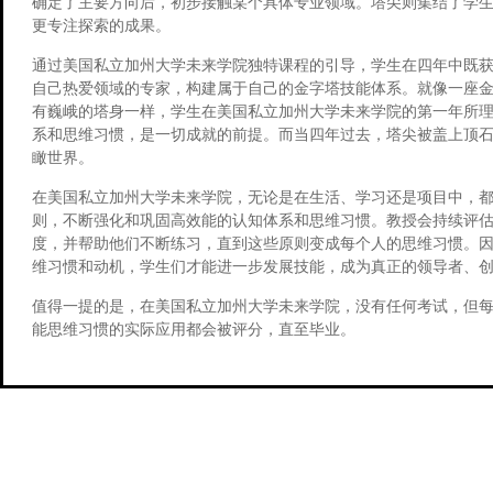
确定了主要方向后，初步接触某个具体专业领域。塔尖则集结了学
更专注探索的成果。
通过美国私立加州大学未来学院独特课程的引导，学生在四年中既
自己热爱领域的专家，构建属于自己的金字塔技能体系。就像一座
有巍峨的塔身一样，学生在美国私立加州大学未来学院的第一年所
系和思维习惯，是一切成就的前提。而当四年过去，塔尖被盖上顶
瞰世界。
在美国私立加州大学未来学院，无论是在生活、学习还是项目中，
则，不断强化和巩固高效能的认知体系和思维习惯。教授会持续评
度，并帮助他们不断练习，直到这些原则变成每个人的思维习惯。
维习惯和动机，学生们才能进一步发展技能，成为真正的领导者、
值得一提的是，在美国私立加州大学未来学院，没有任何考试，但
能思维习惯的实际应用都会被评分，直至毕业。