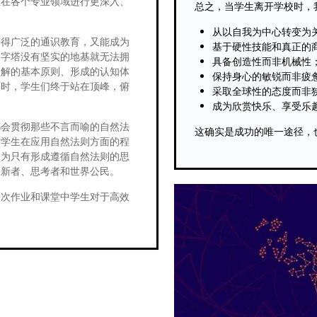
生在各个专业领域进行更深入、
总之，当学生离开学校时，
从以自我为中心转变为
获得广泛的通识教育，又能成为
基于硬性技能和真正的
金字塔没有坚实的地基就无法拥
具备创造性而非机械性
理解的基本原则、形成的认知体
保持身心的敏锐而非疲
石时，学生们终于站在顶峰，俯
采取全球性的态度而非
成为欣赏快乐、享受乐
都会贯彻那些不言而喻的自然法
这确实是成功的唯一途径，
估学生在应用自然法则方面的程
因为只有形成遵循自然法则的思
创新者、思考者和世界公民。
每次作业和课堂中学生对于高效