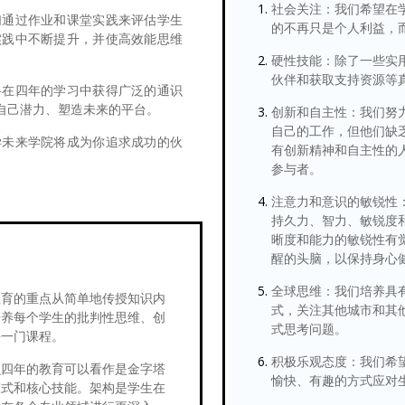
社会关注：我们希望在
们通过作业和课堂实践来评估学生
的不再只是个人利益，
实践中不断提升，并使高效能思维
硬性技能：除了一些实
伙伴和获取支持资源等
将在四年的学习中获得广泛的通识
自己潜力、塑造未来的平台。
创新和自主性：我们努
自己的工作，但他们缺
学未来学院将成为你追求成功的伙
有创新精神和自主性的
参与者。
注意力和意识的敏锐性
持久力、智力、敏锐度
晰度和能力的敏锐性有
醒的头脑，以保持身心
全球思维：我们培养具
教育的重点从简单地传授知识内
式，关注其他城市和其
培养每个学生的批判性思维、创
式思考问题。
每一门课程。
积极乐观态度：我们希
么四年的教育可以看作是金字塔
愉快、有趣的方式应对
模式和核心技能。架构是学生在