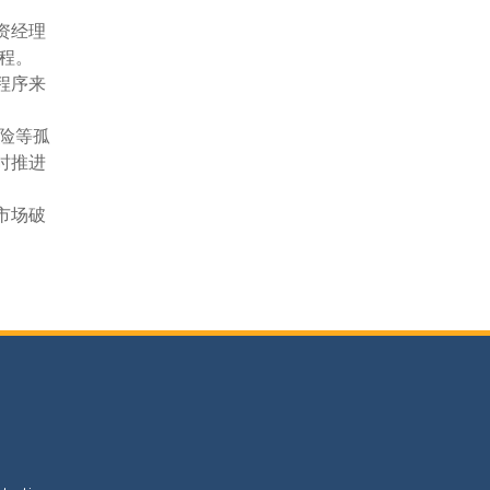
资经理
程。
程序来
险等孤
时推进
市场破